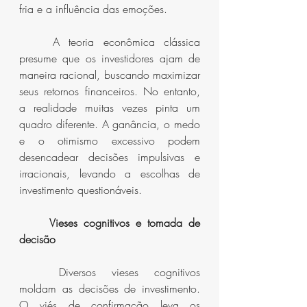
fria e a influência das emoções.
	A teoria econômica clássica 
presume que os investidores ajam de 
maneira racional, buscando maximizar 
seus retornos financeiros. No entanto, 
a realidade muitas vezes pinta um 
quadro diferente. A ganância, o medo 
e o otimismo excessivo podem 
desencadear decisões impulsivas e 
irracionais, levando a escolhas de 
investimento questionáveis.
Vieses cognitivos e tomada de 
decisão
	Diversos vieses cognitivos 
moldam as decisões de investimento. 
O viés de confirmação leva os 