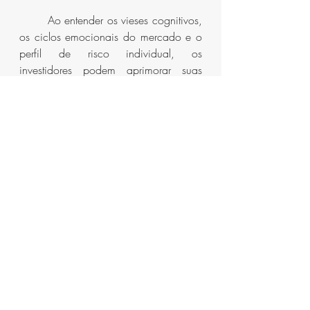
	Ao entender os vieses cognitivos, 
os ciclos emocionais do mercado e o 
perfil de risco individual, os 
investidores podem aprimorar suas 
habilidades e enfrentar os desafios do 
mundo financeiro com uma 
perspectiva mais informada e resiliente.
Psicologia nos investimentos