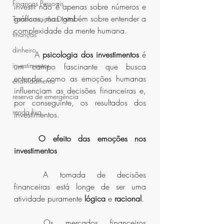
Finanças Pessoais
investir não é apenas sobre números e 
gráficos, mas também sobre entender a 
Transformação Digital
complexidade da mente humana. 
finanças
dinheiro
	A 
psicologia dos investimentos
 é 
investimentos
um campo fascinante que busca 
entender como as emoções humanas 
endividamento
influenciam as decisões financeiras e, 
reserva de emergência
por conseguinte, os resultados dos 
renda fixa
investimentos.
O efeito das emoções nos 
investimentos
	A tomada de decisões 
financeiras está longe de ser uma 
atividade puramente 
lógica
 e 
racional
.
	Os mercados financeiros 