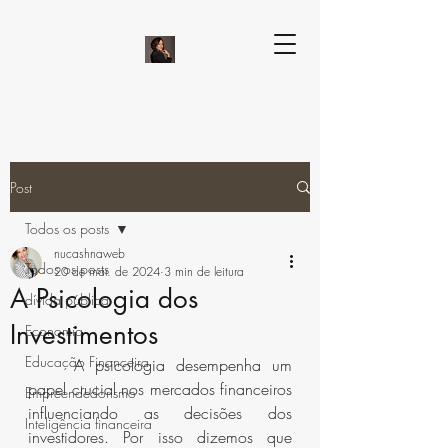
Post
Todos os posts
nucashnaweb
Todos os posts
20 de mar. de 2024
3 min de leitura
A Psicologia dos
dívida pública
Investimentos
Economia
Educação Financeira
	A psicologia desempenha um 
papel crucial nos mercados financeiros 
Empreendedorismo
influenciando as decisões dos 
Inteligência financeira
investidores. Por isso dizemos que 