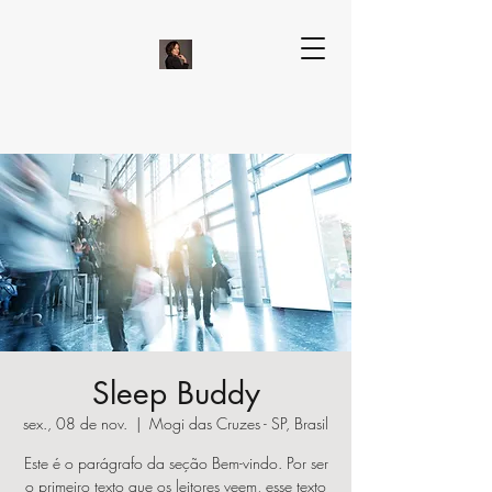
Sleep Buddy
sex., 08 de nov.
  |  
Mogi das Cruzes - SP, Brasil
Este é o parágrafo da seção Bem-vindo. Por ser
o primeiro texto que os leitores veem, esse texto