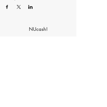
NUcash!
Formulário de inscrição
Enviar
©2021 por NUcashnaweb. Orgulhosamente criado com
Wix.com
Declaração de acessibilidade paraNucash Esta é uma declaração de