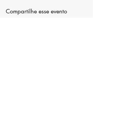
Compartilhe esse evento
NUcash!
Formulário de inscrição
Enviar