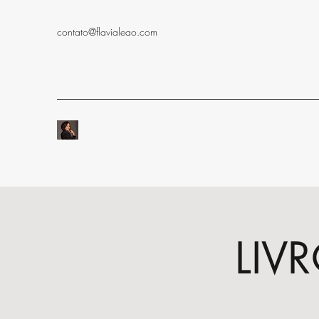
contato@flavialeao.com
LIV