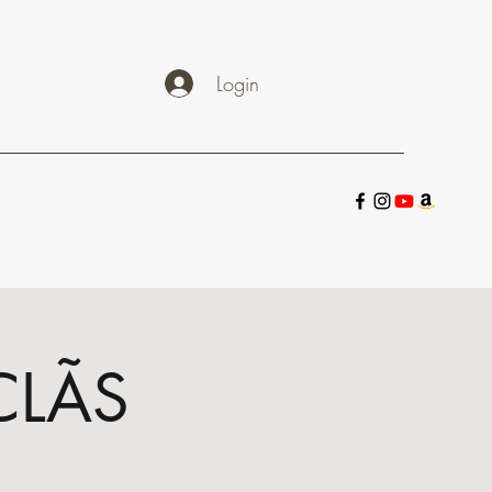
Login
CLÃS