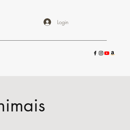
Login
nimais