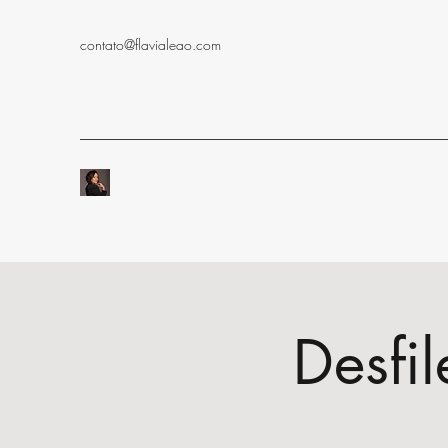
contato@flavialeao.com
Desfi