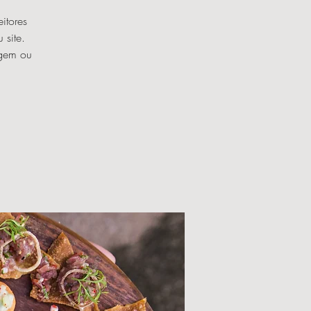
itores
 site.
agem ou