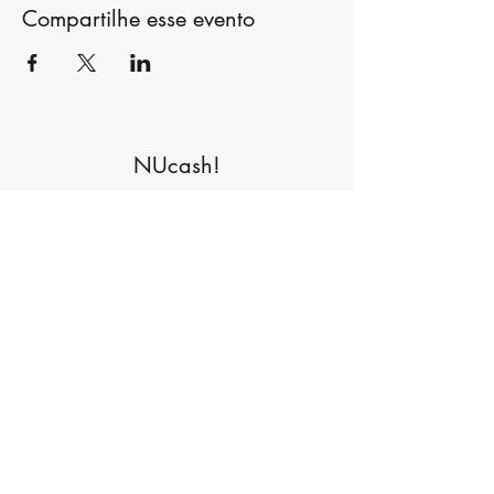
Compartilhe esse evento
NUcash!
Formulário de inscrição
Enviar
©2021 por NUcashnaweb. Orgulhosamente criado com