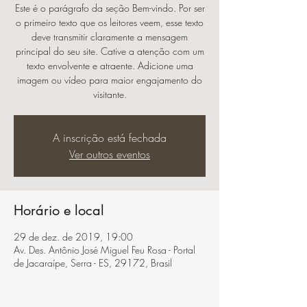
Este é o parágrafo da seção Bem-vindo. Por ser
o primeiro texto que os leitores veem, esse texto
deve transmitir claramente a mensagem
principal do seu site. Cative a atenção com um
texto envolvente e atraente. Adicione uma
imagem ou vídeo para maior engajamento do
visitante.
A inscrição está fechada
Ver outros eventos
Horário e local
29 de dez. de 2019, 19:00
Av. Des. Antônio José Miguel Feu Rosa - Portal
de Jacaraípe, Serra - ES, 29172, Brasil