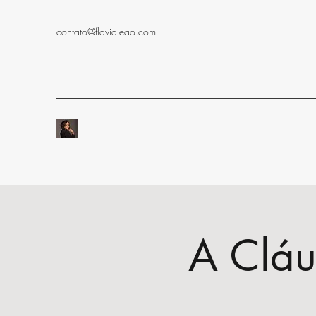
contato@flavialeao.com
A Cláu