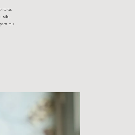
itores
 site.
agem ou