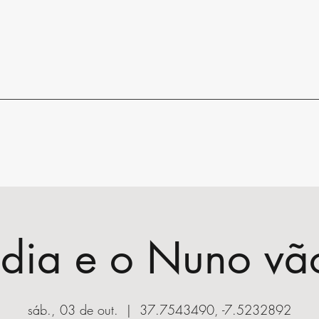
dia e o Nuno vã
sáb., 03 de out.
  |  
37.7543490, -7.5232892