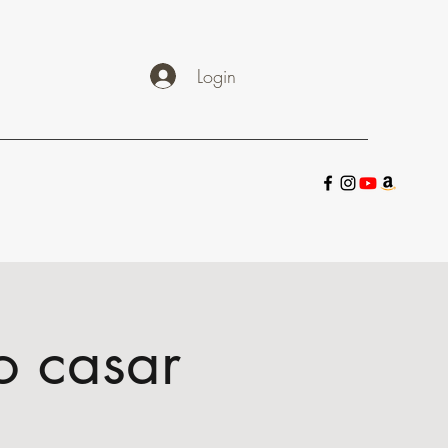
Login
o casar