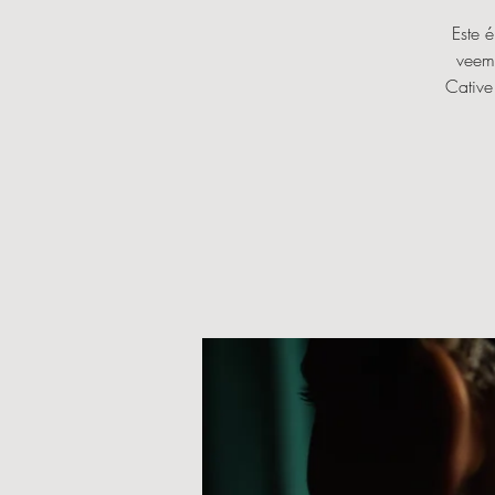
Este 
veem,
Cative